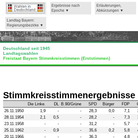
Ergebnisse nach
Erläuterungen,
Epoche
Abkürzungen
Landtag Bayern:
Regierungsbezirke
Deutschland seit 1945
Landtagswahlen
Freistaat Bayern Stimmkreisstimmen (Erststimmen)
Stimmkreisstimmenergebnisse 
Die Linke.
DL
B.90/Grüne
SPD
Bürger
FDP
26.11.1950
1,9
-
-
28,3
0,0
7,1
28.11.1954
2,1
0,5
-
28,2
-
7,3
23.11.1958
-
-
-
31,2
-
5,7
25.11.1962
-
0,9
-
35,6
0,2
5,8
20.11.1966
-
-
-
36,3
-
4,8