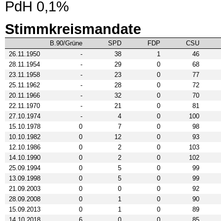
PdH 0,1%
Stimmkreismandate
B.90/Grüne
SPD
FDP
CSU
26.11.1950
-
38
1
46
28.11.1954
-
29
0
68
23.11.1958
-
23
0
77
25.11.1962
-
28
0
72
20.11.1966
-
32
0
70
22.11.1970
-
21
0
81
27.10.1974
-
4
0
100
15.10.1978
0
7
0
98
10.10.1982
0
12
0
93
12.10.1986
0
2
0
103
14.10.1990
0
2
0
102
25.09.1994
0
5
0
99
13.09.1998
0
5
0
99
21.09.2003
0
0
0
92
28.09.2008
0
1
0
90
15.09.2013
0
1
0
89
14.10.2018
6
0
0
85