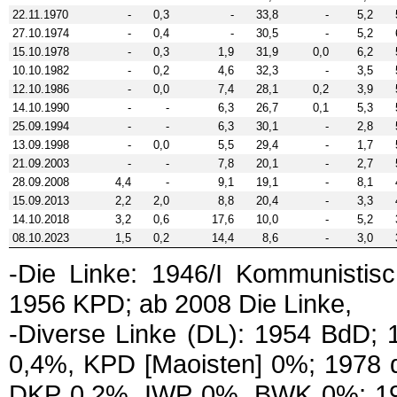
22.11.1970
-
0,3
-
33,8
-
5,2
27.10.1974
-
0,4
-
30,5
-
5,2
15.10.1978
-
0,3
1,9
31,9
0,0
6,2
10.10.1982
-
0,2
4,6
32,3
-
3,5
12.10.1986
-
0,0
7,4
28,1
0,2
3,9
14.10.1990
-
-
6,3
26,7
0,1
5,3
25.09.1994
-
-
6,3
30,1
-
2,8
13.09.1998
-
0,0
5,5
29,4
-
1,7
21.09.2003
-
-
7,8
20,1
-
2,7
28.09.2008
4,4
-
9,1
19,1
-
8,1
15.09.2013
2,2
2,0
8,8
20,4
-
3,3
14.10.2018
3,2
0,6
17,6
10,0
-
5,2
08.10.2023
1,5
0,2
14,4
8,6
-
3,0
-Die Linke: 1946/I Kommunistisc
1956 KPD; ab 2008 Die Linke,
-Diverse Linke (DL): 1954 BdD
0,4%, KPD [Maoisten] 0%; 1978
DKP 0,2%, IWP 0%, BWK 0%; 198