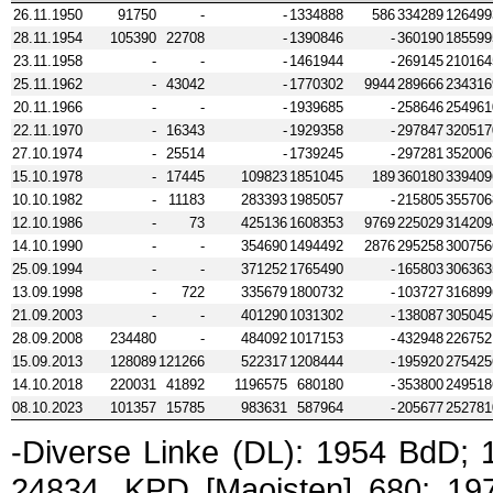
26.11.1950
91750
-
-
1334888
586
334289
126499
28.11.1954
105390
22708
-
1390846
-
360190
185599
23.11.1958
-
-
-
1461944
-
269145
210164
25.11.1962
-
43042
-
1770302
9944
289666
234316
20.11.1966
-
-
-
1939685
-
258646
254961
22.11.1970
-
16343
-
1929358
-
297847
320517
27.10.1974
-
25514
-
1739245
-
297281
352006
15.10.1978
-
17445
109823
1851045
189
360180
339409
10.10.1982
-
11183
283393
1985057
-
215805
355706
12.10.1986
-
73
425136
1608353
9769
225029
314209
14.10.1990
-
-
354690
1494492
2876
295258
300756
25.09.1994
-
-
371252
1765490
-
165803
306363
13.09.1998
-
722
335679
1800732
-
103727
316899
21.09.2003
-
-
401290
1031302
-
138087
305045
28.09.2008
234480
-
484092
1017153
-
432948
226752
15.09.2013
128089
121266
522317
1208444
-
195920
275425
14.10.2018
220031
41892
1196575
680180
-
353800
249518
08.10.2023
101357
15785
983631
587964
-
205677
252781
-Diverse Linke (DL): 1954 BdD
24834, KPD [Maoisten] 680; 1