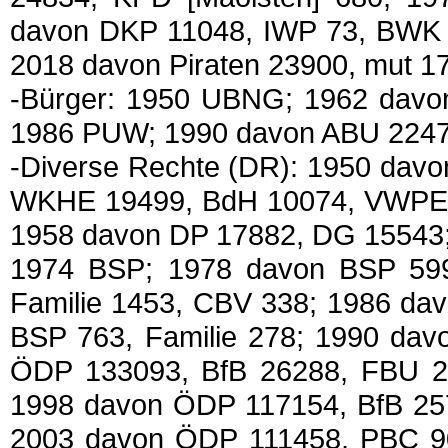
davon DKP 11048, IWP 73, BWK 6
2018 davon Piraten 23900, mut 17
-Bürger: 1950 UBNG; 1962 dav
1986 PUW; 1990 davon ABU 2247
-Diverse Rechte (DR): 1950 dav
WKHE 19499, BdH 10074, VWPE 
1958 davon DP 17882, DG 15543;
1974 BSP; 1978 davon BSP 59
Familie 1453, CBV 338; 1986 da
BSP 763, Familie 278; 1990 dav
ÖDP 133093, BfB 26288, FBU 23
1998 davon ÖDP 117154, BfB 257
2003 davon ÖDP 111458, PBC 90