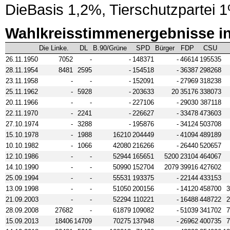
DieBasis 1,2%, Tierschutzpartei 
Wahlkreisstimmenergebnisse i
Die Linke.
DL
B.90/Grüne
SPD
Bürger
FDP
CSU
26.11.1950
7052
-
-
148371
-
46614
195535
28.11.1954
8481
2595
-
154518
-
36387
298268
23.11.1958
-
-
-
152091
-
27969
318238
25.11.1962
-
5928
-
203633
20
35176
338073
20.11.1966
-
-
-
227106
-
29030
387118
22.11.1970
-
2241
-
226627
-
33478
473603
27.10.1974
-
3288
-
195876
-
34124
503708
15.10.1978
-
1988
16210
204449
-
41094
489189
10.10.1982
-
1066
42080
216266
-
26440
520657
12.10.1986
-
-
52944
165651
5200
23104
464067
14.10.1990
-
-
50990
152704
2079
39916
427602
25.09.1994
-
-
55531
193375
-
22144
433153
13.09.1998
-
-
51050
200156
-
14120
458700
3
21.09.2003
-
-
52294
110221
-
16488
448722
2
28.09.2008
27682
-
61879
109082
-
51039
341702
7
15.09.2013
18406
14709
70275
137948
-
26962
400735
7