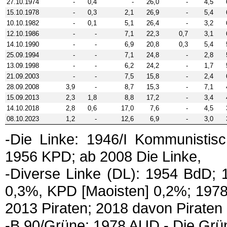
27.10.1974
-
0,4
-
26,0
-
4,5
15.10.1978
-
0,3
2,1
26,9
-
5,4
10.10.1982
-
0,1
5,1
26,4
-
3,2
12.10.1986
-
-
7,1
22,3
0,7
3,1
14.10.1990
-
-
6,9
20,8
0,3
5,4
25.09.1994
-
-
7,1
24,8
-
2,8
13.09.1998
-
-
6,2
24,2
-
1,7
21.09.2003
-
-
7,5
15,8
-
2,4
28.09.2008
3,9
-
8,7
15,3
-
7,1
15.09.2013
2,3
1,8
8,8
17,2
-
3,4
14.10.2018
2,8
0,6
17,0
7,6
-
4,5
08.10.2023
1,2
-
12,6
6,9
-
3,0
-Die Linke: 1946/I Kommunistisc
1956 KPD; ab 2008 Die Linke,
-Diverse Linke (DL): 1954 BdD
0,3%, KPD [Maoisten] 0,2%; 19
2013 Piraten; 2018 davon Piraten
-B.90/Grüne: 1978 AUD - Die Grü