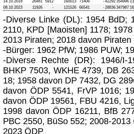
14.10.2018
26481
5912
160013
71406
-
42292
354996
13
08.10.2023
11926
-
121526
66541
-
28836
347987
16
-Diverse Linke (DL): 1954 BdD
2110, KPD [Maoisten] 1178; 197
2013 Piraten; 2018 davon Piraten
-Bürger: 1962 PfW; 1986 PUW; 1
-Diverse Rechte (DR): 1946/I
BHKP 7503, WKHE 4739, DB 263
18; 1958 davon DP 7432, DG 289
davon ÖDP 5541, FrVP 1016; 19
davon ÖDP 19561, FBU 4216, Liga
1998 davon ÖDP 16211, BfB 27
PBC 2550, BüSo 552; 2008-2013
2023 ÖDP