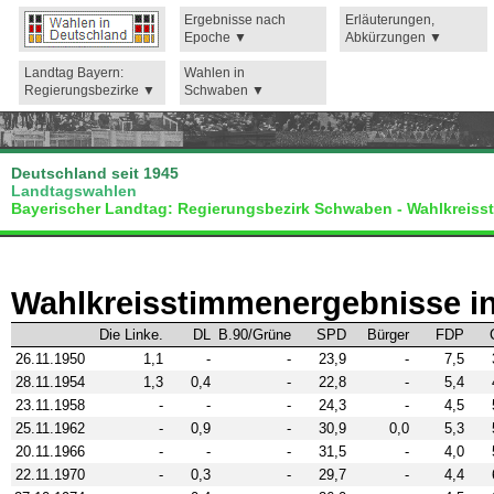
Ergebnisse nach
Erläuterungen,
Epoche
Abkürzungen
Landtag Bayern:
Wahlen in
Regierungsbezirke
Schwaben
Deutschland seit 1945
Landtagswahlen
Bayerischer Landtag: Regierungsbezirk Schwaben - Wahlkreiss
Wahlkreisstimmenergebnisse in
Die Linke.
DL
B.90/Grüne
SPD
Bürger
FDP
26.11.1950
1,1
-
-
23,9
-
7,5
28.11.1954
1,3
0,4
-
22,8
-
5,4
23.11.1958
-
-
-
24,3
-
4,5
25.11.1962
-
0,9
-
30,9
0,0
5,3
20.11.1966
-
-
-
31,5
-
4,0
22.11.1970
-
0,3
-
29,7
-
4,4