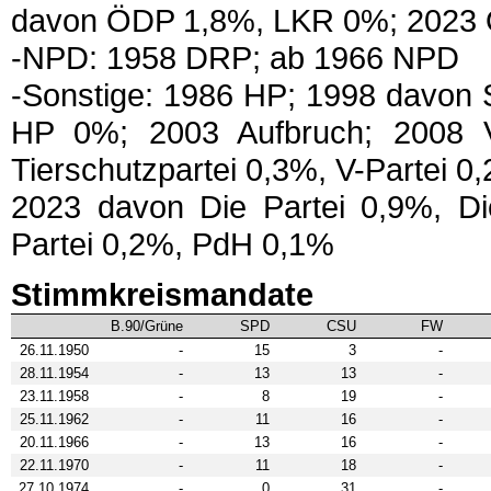
davon ÖDP 1,8%, LKR 0%; 2023
-NPD: 1958 DRP; ab 1966 NPD
-Sonstige: 1986 HP; 1998 davon 
HP 0%; 2003 Aufbruch; 2008 Vi
Tierschutzpartei 0,3%, V-Partei
2023 davon Die Partei 0,9%, Die
Partei 0,2%, PdH 0,1%
Stimmkreismandate
B.90/Grüne
SPD
CSU
FW
26.11.1950
-
15
3
-
28.11.1954
-
13
13
-
23.11.1958
-
8
19
-
25.11.1962
-
11
16
-
20.11.1966
-
13
16
-
22.11.1970
-
11
18
-
27.10.1974
-
0
31
-