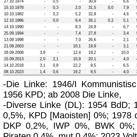
27.10.1974
-
0,5
-
30,9
-
6,6
15.10.1978
-
0,3
2,0
31,5
0,0
7,9
10.10.1982
-
0,2
5,2
32,8
-
4,6
12.10.1986
-
0,0
9,4
26,1
0,2
5,1
14.10.1990
-
-
8,3
24,9
-
6,7
25.09.1994
-
-
7,4
27,8
-
3,4
13.09.1998
-
-
7,0
26,6
-
2,1
21.09.2003
-
-
10,1
19,9
-
3,1
28.09.2008
3,9
-
12,4
19,2
-
10,0
15.09.2013
2,0
2,1
10,9
20,1
-
4,0
14.10.2018
3,1
0,8
22,2
9,5
-
6,5
08.10.2023
1,4
0,6
19,2
8,5
-
4,0
-Die Linke: 1946/I Kommunistisc
1956 KPD; ab 2008 Die Linke,
-Diverse Linke (DL): 1954 BdD
0,5%, KPD [Maoisten] 0%; 1978
DKP 0,2%, IWP 0%, BWK 0%; 1
Piraten 0,4%, mut 0,4%; 2023 Volt