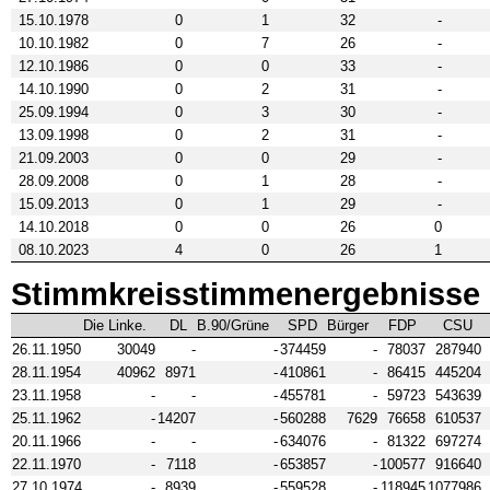
15.10.1978
0
1
32
-
10.10.1982
0
7
26
-
12.10.1986
0
0
33
-
14.10.1990
0
2
31
-
25.09.1994
0
3
30
-
13.09.1998
0
2
31
-
21.09.2003
0
0
29
-
28.09.2008
0
1
28
-
15.09.2013
0
1
29
-
14.10.2018
0
0
26
0
08.10.2023
4
0
26
1
Stimmkreisstimmenergebnisse 
Die Linke.
DL
B.90/Grüne
SPD
Bürger
FDP
CSU
26.11.1950
30049
-
-
374459
-
78037
287940
28.11.1954
40962
8971
-
410861
-
86415
445204
23.11.1958
-
-
-
455781
-
59723
543639
25.11.1962
-
14207
-
560288
7629
76658
610537
20.11.1966
-
-
-
634076
-
81322
697274
22.11.1970
-
7118
-
653857
-
100577
916640
27.10.1974
-
8939
-
559528
-
118945
1077986