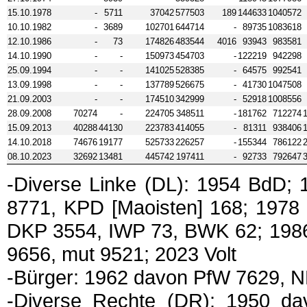
15.10.1978
-
5711
37042
577503
189
144633
1040572
10.10.1982
-
3689
102701
644714
-
89735
1083618
12.10.1986
-
73
174826
483544
4016
93943
983581
14.10.1990
-
-
150973
454703
-
122219
942298
25.09.1994
-
-
141025
528385
-
64575
992541
13.09.1998
-
-
137789
526675
-
41730
1047508
21.09.2003
-
-
174510
342999
-
52918
1008556
28.09.2008
70274
-
224705
348511
-
181762
712274
15.09.2013
40288
44130
223783
414055
-
81311
938406
14.10.2018
74676
19177
525733
226257
-
155344
786122
08.10.2023
32692
13481
445742
197411
-
92733
792647
-Diverse Linke (DL): 1954 BdD
8771, KPD [Maoisten] 168; 197
DKP 3554, IWP 73, BWK 62; 1986 
9656, mut 9521; 2023 Volt
-Bürger: 1962 davon PfW 7629,
-Diverse Rechte (DR): 1950 