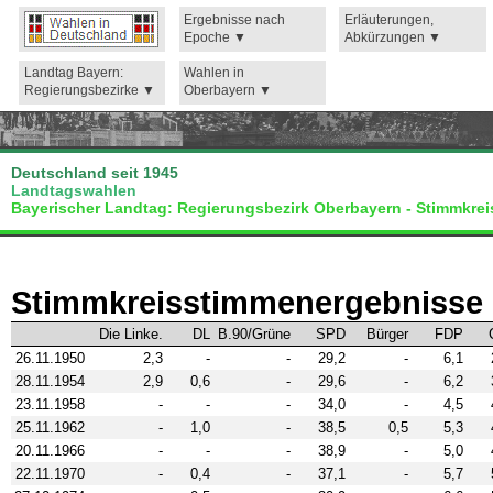
Ergebnisse nach
Erläuterungen,
Epoche
Abkürzungen
Landtag Bayern:
Wahlen in
Regierungsbezirke
Oberbayern
Deutschland seit 1945
Landtagswahlen
Bayerischer Landtag: Regierungsbezirk Oberbayern - Stimmkre
Stimmkreisstimmenergebnisse 
Die Linke.
DL
B.90/Grüne
SPD
Bürger
FDP
26.11.1950
2,3
-
-
29,2
-
6,1
28.11.1954
2,9
0,6
-
29,6
-
6,2
23.11.1958
-
-
-
34,0
-
4,5
25.11.1962
-
1,0
-
38,5
0,5
5,3
20.11.1966
-
-
-
38,9
-
5,0
22.11.1970
-
0,4
-
37,1
-
5,7