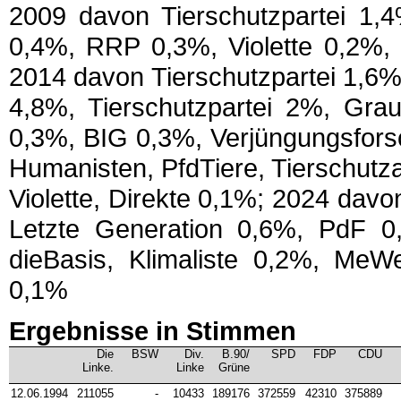
2009 davon Tierschutzpartei 1,
0,4%, RRP 0,3%, Violette 0,2%,
2014 davon Tierschutzpartei 1,6%
4,8%, Tierschutzpartei 2%, Grau
0,3%, BIG 0,3%, Verjüngungsfors
Humanisten, PfdTiere, Tierschutz
Violette, Direkte 0,1%; 2024 davo
Letzte Generation 0,6%, PdF 0,
dieBasis, Klimaliste 0,2%, MeWe
0,1%
Ergebnisse in Stimmen
Die
BSW
Div.
B.90/
SPD
FDP
CDU
Linke.
Linke
Grüne
12.06.1994
211055
-
10433
189176
372559
42310
375889