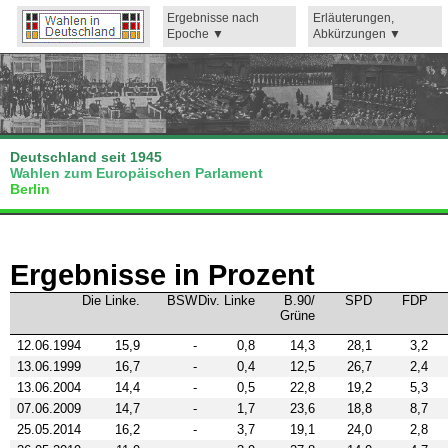
Ergebnisse nach
Erläuterungen,
Epoche
Abkürzungen
Deutschland seit 1945
Wahlen zum Europäischen Parlament
Berlin
Ergebnisse in Prozent
Die Linke.
BSW
Div. Linke
B.90/
SPD
FDP
Grüne
12.06.1994
15,9
-
0,8
14,3
28,1
3,2
13.06.1999
16,7
-
0,4
12,5
26,7
2,4
13.06.2004
14,4
-
0,5
22,8
19,2
5,3
07.06.2009
14,7
-
1,7
23,6
18,8
8,7
25.05.2014
16,2
-
3,7
19,1
24,0
2,8