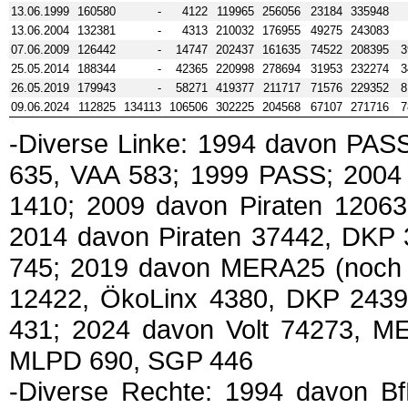
13.06.1999
160580
-
4122
119965
256056
23184
335948
13.06.2004
132381
-
4313
210032
176955
49275
243083
07.06.2009
126442
-
14747
202437
161635
74522
208395
3
25.05.2014
188344
-
42365
220998
278694
31953
232274
3
26.05.2019
179943
-
58271
419377
211717
71576
229352
8
09.06.2024
112825
134113
106506
302225
204568
67107
271716
7
-Diverse Linke: 1994 davon PAS
635, VAA 583; 1999 PASS; 2004
1410; 2009 davon Piraten 1206
2014 davon Piraten 37442, DKP
745; 2019 davon MERA25 (noch a
12422, ÖkoLinx 4380, DKP 2439
431; 2024 davon Volt 74273, M
MLPD 690, SGP 446
-Diverse Rechte: 1994 davon Bf