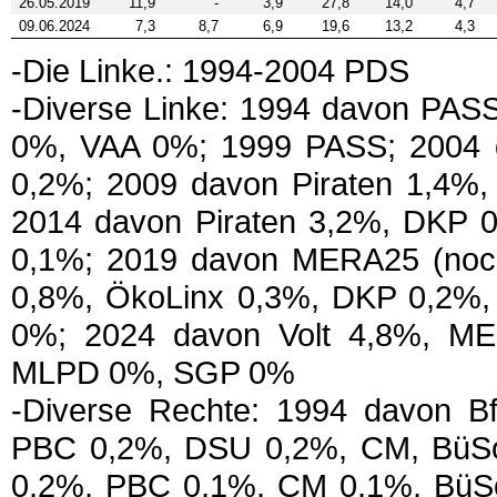
26.05.2019
11,9
-
3,9
27,8
14,0
4,7
09.06.2024
7,3
8,7
6,9
19,6
13,2
4,3
-Die Linke.: 1994-2004 PDS
-Diverse Linke: 1994 davon PAS
0%, VAA 0%; 1999 PASS; 2004 
0,2%; 2009 davon Piraten 1,4%
2014 davon Piraten 3,2%, DKP 
0,1%; 2019 davon MERA25 (noch 
0,8%, ÖkoLinx 0,3%, DKP 0,2%,
0%; 2024 davon Volt 4,8%, ME
MLPD 0%, SGP 0%
-Diverse Rechte: 1994 davon Bf
PBC 0,2%, DSU 0,2%, CM, BüSo
0,2%, PBC 0,1%, CM 0,1%, BüSo