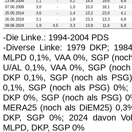
13.06.2004
1,1
-
0,2
14,4
19,6
6,8
07.06.2009
3,0
-
1,0
15,0
18,1
14,1
25.05.2014
3,6
-
1,4
13,2
23,0
4,1
26.05.2019
3,1
-
1,8
23,3
13,3
6,8
09.06.2024
1,9
4,5
3,3
13,8
11,6
6,8
-Die Linke.: 1994-2004 PDS
-Diverse Linke: 1979 DKP; 19
MLPD 0,1%, VAA 0%, SGP (noch
U/AL 0,1%, VAA 0%, SGP (noch
DKP 0,1%, SGP (noch als PSG)
0,1%, SGP (noch als PSG) 0%; 
DKP 0%, SGP (noch als PSG) 0%;
MERA25 (noch als DiEM25) 0,3%
DKP, SGP 0%; 2024 davon Vol
MLPD, DKP, SGP 0%