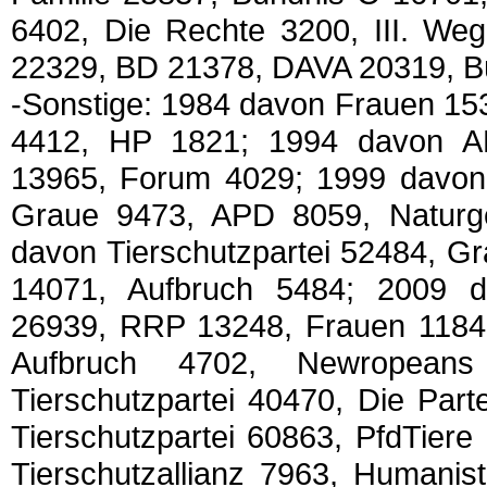
6402, Die Rechte 3200, III. We
22329, BD 21378, DAVA 20319, B
-Sonstige: 1984 davon Frauen 15
4412, HP 1821; 1994 davon A
13965, Forum 4029; 1999 davon 
Graue 9473, APD 8059, Naturg
davon Tierschutzpartei 52484, G
14071, Aufbruch 5484; 2009 da
26939, RRP 13248, Frauen 11845
Aufbruch 4702, Newropea
Tierschutzpartei 40470, Die Par
Tierschutzpartei 60863, PfdTiere
Tierschutzallianz 7963, Humanis