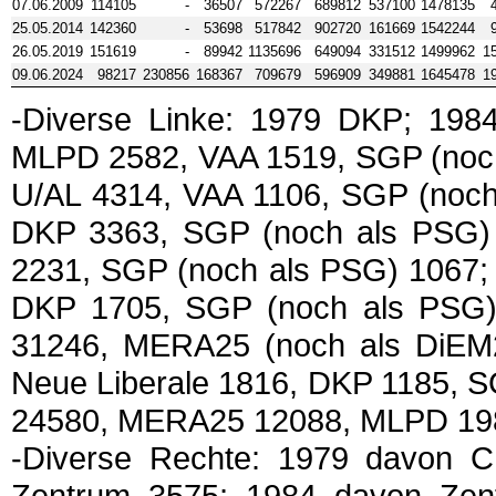
07.06.2009
114105
-
36507
572267
689812
537100
1478135
25.05.2014
142360
-
53698
517842
902720
161669
1542244
26.05.2019
151619
-
89942
1135696
649094
331512
1499962
1
09.06.2024
98217
230856
168367
709679
596909
349881
1645478
1
-Diverse Linke: 1979 DKP; 19
MLPD 2582, VAA 1519, SGP (noch
U/AL 4314, VAA 1106, SGP (noch
DKP 3363, SGP (noch als PSG) 
2231, SGP (noch als PSG) 1067;
DKP 1705, SGP (noch als PSG) 
31246, MERA25 (noch als DiEM
Neue Liberale 1816, DKP 1185, S
24580, MERA25 12088, MLPD 19
-Diverse Rechte: 1979 davon 
Zentrum 3575; 1984 davon Ze