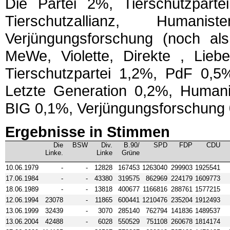
Die Partei 2%, Tierschutzpartei
Tierschutzallianz, Human
Verjüngungsforschung (noch al
MeWe, Violette, Direkte , Lie
Tierschutzpartei 1,2%, PdF 0,5%
Letzte Generation 0,2%, Humanis
BIG 0,1%, Verjüngungsforschung
Ergebnisse in Stimmen
Die
BSW
Div.
B.90/
SPD
FDP
CDU
Linke.
Linke
Grüne
10.06.1979
-
-
12828
167453
1263040
299903
1925541
17.06.1984
-
-
43380
319575
862969
224179
1609773
18.06.1989
-
-
13818
400677
1166816
288761
1577215
12.06.1994
23078
-
11865
600441
1210476
235204
1912493
13.06.1999
32439
-
3070
285140
762794
141836
1489537
13.06.2004
42488
-
6028
550529
751108
260678
1814174