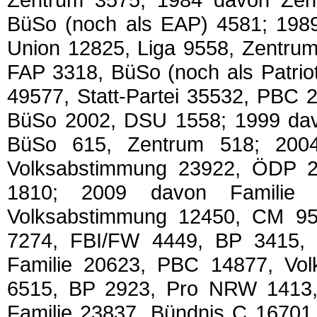
BüSo (noch als EAP) 4581; 19
Union 12825, Liga 9558, Zentru
FAP 3318, BüSo (noch als Patri
49577, Statt-Partei 35532, PBC 
BüSo 2002, DSU 1558; 1999 da
BüSo 615, Zentrum 518; 200
Volksabstimmung 23922, ÖDP 
1810; 2009 davon Familie
Volksabstimmung 12450, CM 95
7274, FBI/FW 4449, BP 3415,
Familie 20623, PBC 14877, Vo
6515, BP 2923, Pro NRW 1413
Familie 23837, Bündnis C 16701