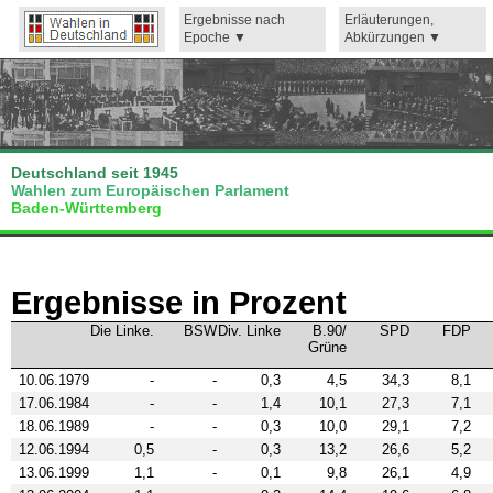
Ergebnisse nach
Erläuterungen,
Epoche
Abkürzungen
Deutschland seit 1945
Wahlen zum Europäischen Parlament
Baden-Württemberg
Ergebnisse in Prozent
Die Linke.
BSW
Div. Linke
B.90/
SPD
FDP
Grüne
10.06.1979
-
-
0,3
4,5
34,3
8,1
17.06.1984
-
-
1,4
10,1
27,3
7,1
18.06.1989
-
-
0,3
10,0
29,1
7,2
12.06.1994
0,5
-
0,3
13,2
26,6
5,2
13.06.1999
1,1
-
0,1
9,8
26,1
4,9